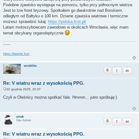
Podobne zjawisko występuje na pomorzu, tylko przy północnym wietrze.
Jest to tzw front bryzowy. Spotkałem go dwukrotnie nad Borskiem,
odległym od Bałtyku o 100 km. Dziwne zjawiska wiatrowe i termiczne
możesz sprawdzić tutaj:
https://polska.fcst.pl/
Latam motoszybowcem zawodowo w okolicach Wrocławia, więc mam
temat obcykany organoleptycznie
------
https://latanie.fun/
wroblitis
0
Zgłoś ten pos
Cytuj
Re: V wiatru wraz z wysokością PPG.
02 grudnia 2025, 15:37
P
o
Czyli w Oleśnicy można spotkać fale. Hmmm... jutro spróbuję:)
s
t
uriuk
0
Zgłoś ten pos
Cytuj
Site Admin
Re: V wiatru wraz z wysokością PPG.