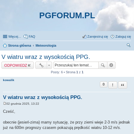
PGFORUM.PL
Więcej…
FAQ
Zarejestruj się
Zaloguj się
Strona główna
Meteorologia
zu
V wiatru wraz z wysokością PPG.
kaj
ODPOWIEDZ
Posty: 6 • Strona
1
z
1
kowalik
0
Zgłoś ten pos
Cytuj
V wiatru wraz z wysokością PPG.
02 grudnia 2025, 13:22
P
o
Cześć,
s
t
obecnie (jesień-zima) mamy sytuację, że przy ziemi wieje 2-3 m/s jednak
już na 600m prognozy czasem pokazują prędkość wiatru 10-12 m/s.