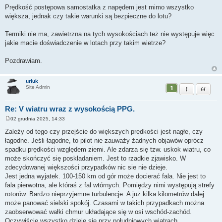
Prędkość postępowa samostatka z napędem jest mimo wszystko
większa, jednak czy takie warunki są bezpieczne do lotu?
Termiki nie ma, zawietrzna na tych wysokościach też nie występuje więc
jakie macie doświadczenie w lotach przy takim wietrze?
Pozdrawiam.
uriuk
1
Zgłoś ten pos
Cytuj
Site Admin
Re: V wiatru wraz z wysokością PPG.
02 grudnia 2025, 14:33
P
o
Zależy od tego czy przejście do większych prędkości jest nagłe, czy
s
łagodne. Jeśli łagodne, to pilot nie zauważy żadnych objawów oprócz
t
spadku prędkości względem ziemi. Ale zdarza się tzw. uskok wiatru, co
może skończyć się poskładaniem. Jest to rzadkie zjawisko. W
zdecydowanej większości przypadków nic sie nie dzieje.
Jest jedna wyjatek. 100-150 km od gór może docierać fala. Nie jest to
fala pierwotna, ale któraś z fal wtórnych. Pomiędzy nimi występują strefy
rotorów. Bardzo nieprzyjemne turbulencje. A już kilka kilometrów dalej
może panować sielski spokój. Czasami w takich przypadkach można
zaobserwować wałki chmur układające się w osi wschód-zachód.
Oczywiście wszystko dzieje się przy południowych wiatrach.