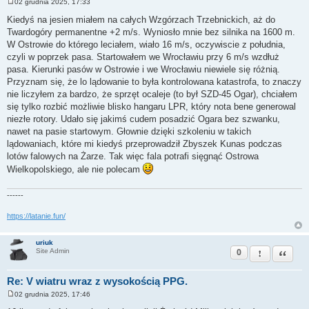
02 grudnia 2025, 17:33
P
o
Kiedyś na jesien miałem na całych Wzgórzach Trzebnickich, aż do
s
Twardogóry permanentne +2 m/s. Wyniosło mnie bez silnika na 1600 m.
t
W Ostrowie do którego leciałem, wiało 16 m/s, oczywiscie z południa,
czyli w poprzek pasa. Startowałem we Wrocławiu przy 6 m/s wzdłuż
pasa. Kierunki pasów w Ostrowie i we Wrocławiu niewiele się różnią.
Przyznam się, że lo lądowanie to była kontrolowana katastrofa, to znaczy
nie liczyłem za bardzo, że sprzęt ocaleje (to był SZD-45 Ogar), chciałem
się tylko rozbić możliwie blisko hangaru LPR, który nota bene generowal
niezłe rotory. Udało się jakimś cudem posadzić Ogara bez szwanku,
nawet na pasie startowym. Głownie dzięki szkoleniu w takich
lądowaniach, które mi kiedyś przeprowadził Zbyszek Kunas podczas
lotów falowych na Żarze. Tak więc fala potrafi sięgnąć Ostrowa
Wielkopolskiego, ale nie polecam
------
https://latanie.fun/
uriuk
0
Zgłoś ten pos
Cytuj
Site Admin
Re: V wiatru wraz z wysokością PPG.
02 grudnia 2025, 17:46
P
o