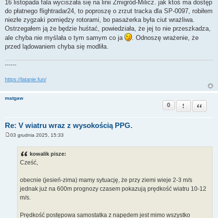
16 listopada fala wyciszała się na linii Żmigród-Milicz. jak ktoś ma dostęp
s
do płatnego flightradar24, to poproszę o zrzut tracka dla SP-0097, robiłem
t
niezłe zygzaki pomiędzy rotorami, bo pasażerka była ciut wrażliwa.
Ostrzegałem ją że będzie huśtać, powiedziała, że jej to nie przeszkadza,
ale chyba nie myślała o tym samym co ja
. Odnoszę wrażenie, że
przed lądowaniem chyba się modliła.
------
https://latanie.fun/
matgaw
0
Zgłoś ten pos
Cytuj
Re: V wiatru wraz z wysokością PPG.
03 grudnia 2025, 15:33
P
o
s
kowalik pisze:
t
Cześć,
obecnie (jesień-zima) mamy sytuację, że przy ziemi wieje 2-3 m/s
jednak już na 600m prognozy czasem pokazują prędkość wiatru 10-12
m/s.
Prędkość postępowa samostatka z napędem jest mimo wszystko