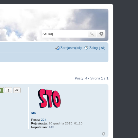
Zarejestruj się
Zaloguj się
Posty: 4 • Strona
1
z
1
Zgłoś ten post
Cytuj
8
sto
Posty:
224
Rejestracja:
30 grudnia 2015, 01:10
Reputation:
143