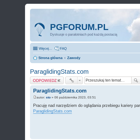
PGFORUM.PL
Dyskusje o paralotniach pod każdą postacią
Więcej…
FAQ
Strona główna
Zawody
ParaglidingStats.com
ODPOWIEDZ
ParaglidingStats.com
autor:
sto
»
06 października 2023, 03:51
P
o
Pracuję nad narzędziem do oglądania przebiegu kariery par
s
ParaglidingStats.com
t