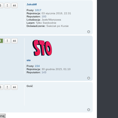
Zgłoś ten post
Cytuj
JakubM
0
Posty:
1017
Rejestracja:
03 stycznia 2016, 22:31
Reputation:
193
Lokalizacja:
Jasło/Warszawa
Latam:
Tylko Swobodnie
Doświadczenie:
Świeżak po Kursie
Zgłoś ten post
Cytuj
1
sto
Posty:
224
Rejestracja:
30 grudnia 2015, 01:10
Reputation:
143
Zgłoś ten post
Cytuj
Gość
0