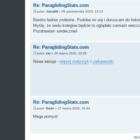
Re: ParaglidingStats.com
autor:
JakubM
»
06 października 2023, 12:13
P
o
Bardzo ładnie zrobione. Podoba mi się i dorzucam do link
s
Myślę, że wielu kolegów będzie to oglądało zamiast wieczo
t
Pozdrawiam serdecznie!
Re: ParaglidingStats.com
autor:
sto
»
20 marca 2026, 23:35
P
o
Nowa wersja -
więcej statystyk
i
ciekawostki
s
t
Re: ParaglidingStats.com
autor:
Gość
»
27 marca 2026, 20:44
P
o
Mega pomysł
s
t
Wyśw