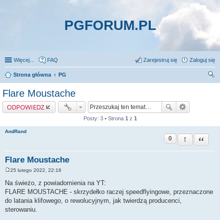
PGFORUM.PL
Więcej…
FAQ
Zarejestruj się
Zaloguj się
Strona główna
PG
zu
Flare Moustache
kaj
ODPOWIEDZ
Posty: 3 • Strona
1
z
1
AndRand
0
Zgłoś ten pos
Cytuj
Flare Moustache
25 lutego 2022, 22:16
P
o
Na świeżo, z powiadomienia na YT:
s
FLARE MOUSTACHE - skrzydełko raczej speedflyingowe, przeznaczone
t
do latania klifowego, o rewolucyjnym, jak twierdzą producenci,
sterowaniu.