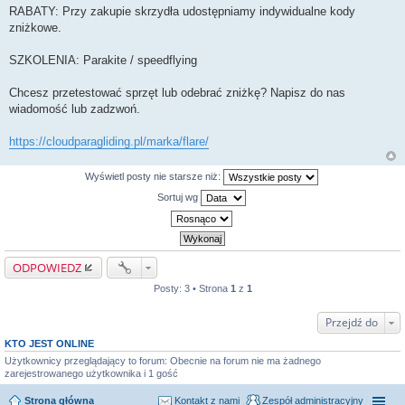
​RABATY: Przy zakupie skrzydła udostępniamy indywidualne kody
zniżkowe.
​SZKOLENIA: Parakite / speedflying
​Chcesz przetestować sprzęt lub odebrać zniżkę? Napisz do nas
wiadomość lub zadzwoń.
https://cloudparagliding.pl/marka/flare/
Wyświetl posty nie starsze niż:
Sortuj wg
ODPOWIEDZ
Posty: 3 • Strona
1
z
1
Przejdź do
KTO JEST ONLINE
Użytkownicy przeglądający to forum: Obecnie na forum nie ma żadnego
zarejestrowanego użytkownika i 1 gość
Strona główna
Kontakt z nami
Zespół administracyjny