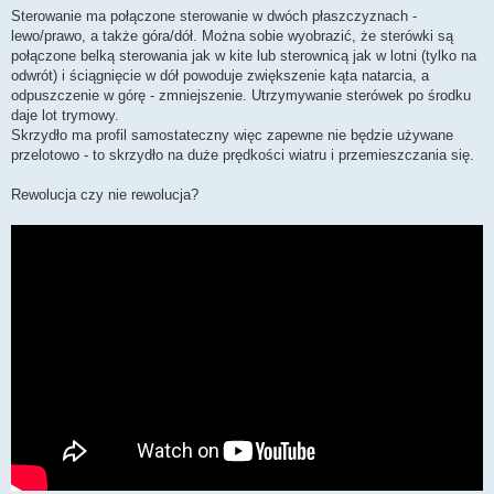
Sterowanie ma połączone sterowanie w dwóch płaszczyznach -
lewo/prawo, a także góra/dół. Można sobie wyobrazić, że sterówki są
połączone belką sterowania jak w kite lub sterownicą jak w lotni (tylko na
odwrót) i ściągnięcie w dół powoduje zwiększenie kąta natarcia, a
odpuszczenie w górę - zmniejszenie. Utrzymywanie sterówek po środku
daje lot trymowy.
Skrzydło ma profil samostateczny więc zapewne nie będzie używane
przelotowo - to skrzydło na duże prędkości wiatru i przemieszczania się.
Rewolucja czy nie rewolucja?