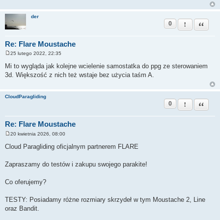
der
0
Zgłoś ten pos
Cytuj
Re: Flare Moustache
25 lutego 2022, 22:35
P
o
Mi to wygląda jak kolejne wcielenie samostatka do ppg ze sterowaniem
s
3d. Większość z nich też wstaje bez użycia taśm A.
t
CloudParagliding
0
Zgłoś ten pos
Cytuj
Re: Flare Moustache
20 kwietnia 2026, 08:00
P
o
Cloud Paragliding oficjalnym partnerem FLARE
s
t
​Zapraszamy do testów i zakupu swojego parakite!
​Co oferujemy?
​TESTY: Posiadamy różne rozmiary skrzydeł w tym Moustache 2, Line
oraz Bandit.