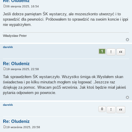
Re: Oludeniz
06 sierpnia 2025, 16:54
P
o
Jeśli dobrze pamiętam ŚK wystarczy, ale mozeszkonto utworzyć i to
s
sprawdzić dla pewności. Próbowałem to sprawdzić na swoim koncie i ippi
t
nie wypatrzyłem.
Władysław Peter
darekk
1
Zgłoś ten pos
Cytuj
Re: Oludeniz
19 sierpnia 2025, 22:58
P
o
Tak sprawdziłem ŚK wystarczyło. Wszystko śmiga ok.Wysłałem skan
s
świadectwa i po kilku minutach mogłem się logować .Jeszcze raz
t
dziękuję za pomoc. Wracam po15 września. Jak ktoś będzie miał jakieś
pytania odpowiem po powrocie.
darekk
0
Zgłoś ten pos
Cytuj
Re: Oludeniz
19 września 2025, 20:58
P