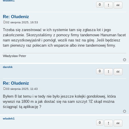
wladek1
0
Zgłoś ten pos
Cytuj
Re: Oludeniz
02 sierpnia 2025, 16:53
P
o
Trzeba się zarestrować w ich systemie tam się zgłasza lot i jego
s
zakończenie. Skorzystaliśmy z pomocy firmy tandemowe Hanuman facet
t
nam wszystkowyjaśnił i pomógł, wozili nas też na górę. Jeśli będziesz
tam pierwszy raz polecam ich wsparcie albo inne tandemowej firmy.
Władysław Peter
darekk
0
Zgłoś ten pos
Cytuj
Re: Oludeniz
03 sierpnia 2025, 11:43
P
o
Byłem 8 lat temu i w tedy nie było jeszcze kolejki gondolowej, która
s
wywozi na 1800 m a jak dostać się na sam szczyt ?Z skąd można
t
ściągnąć tą aplikację ?
wladek1
0
Zgłoś ten pos
Cytuj