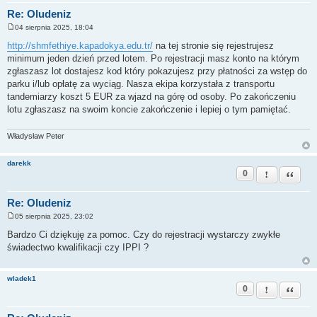
Re: Oludeniz
04 sierpnia 2025, 18:04
P
o
http://shmfethiye.kapadokya.edu.tr/
na tej stronie się rejestrujesz
s
minimum jeden dzień przed lotem. Po rejestracji masz konto na którym
t
zgłaszasz lot dostajesz kod który pokazujesz przy płatności za wstęp do
parku i/lub opłatę za wyciąg. Nasza ekipa korzystała z transportu
tandemiarzy koszt 5 EUR za wjazd na górę od osoby. Po zakończeniu
lotu zgłaszasz na swoim koncie zakończenie i lepiej o tym pamiętać.
Władysław Peter
darekk
0
Zgłoś ten pos
Cytuj
Re: Oludeniz
05 sierpnia 2025, 23:02
P
o
Bardzo Ci dziękuję za pomoc. Czy do rejestracji wystarczy zwykłe
s
świadectwo kwalifikacji czy IPPI ?
t
wladek1
0
Zgłoś ten pos
Cytuj