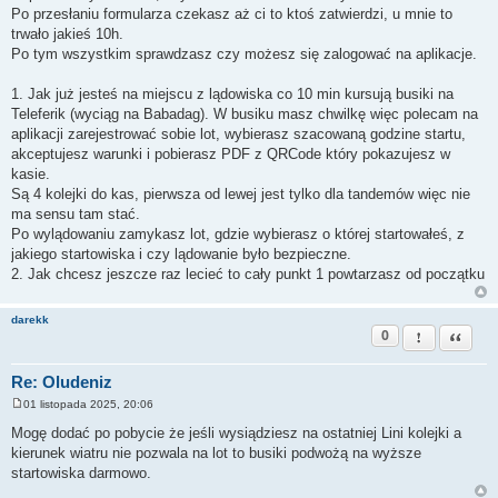
Po przesłaniu formularza czekasz aż ci to ktoś zatwierdzi, u mnie to
trwało jakieś 10h.
Po tym wszystkim sprawdzasz czy możesz się zalogować na aplikacje.
1. Jak już jesteś na miejscu z lądowiska co 10 min kursują busiki na
Teleferik (wyciąg na Babadag). W busiku masz chwilkę więc polecam na
aplikacji zarejestrować sobie lot, wybierasz szacowaną godzine startu,
akceptujesz warunki i pobierasz PDF z QRCode który pokazujesz w
kasie.
Są 4 kolejki do kas, pierwsza od lewej jest tylko dla tandemów więc nie
ma sensu tam stać.
Po wylądowaniu zamykasz lot, gdzie wybierasz o której startowałeś, z
jakiego startowiska i czy lądowanie było bezpieczne.
2. Jak chcesz jeszcze raz lecieć to cały punkt 1 powtarzasz od początku
darekk
0
Zgłoś ten pos
Cytuj
Re: Oludeniz
01 listopada 2025, 20:06
P
o
Mogę dodać po pobycie że jeśli wysiądziesz na ostatniej Lini kolejki a
s
kierunek wiatru nie pozwala na lot to busiki podwożą na wyższe
t
startowiska darmowo.