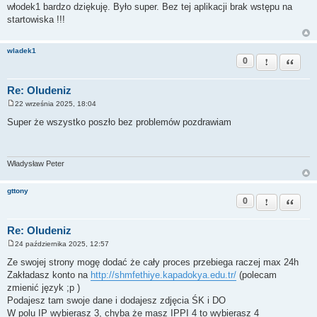
o
włodek1 bardzo dziękuję. Było super. Bez tej aplikacji brak wstępu na
s
startowiska !!!
t
wladek1
0
Zgłoś ten pos
Cytuj
Re: Oludeniz
22 września 2025, 18:04
P
o
Super że wszystko poszło bez problemów pozdrawiam
s
t
Władysław Peter
gttony
0
Zgłoś ten pos
Cytuj
Re: Oludeniz
24 października 2025, 12:57
P
o
Ze swojej strony mogę dodać że cały proces przebiega raczej max 24h
s
Zakładasz konto na
http://shmfethiye.kapadokya.edu.tr/
(polecam
t
zmienić język ;p )
Podajesz tam swoje dane i dodajesz zdjęcia ŚK i DO
W polu IP wybierasz 3, chyba że masz IPPI 4 to wybierasz 4