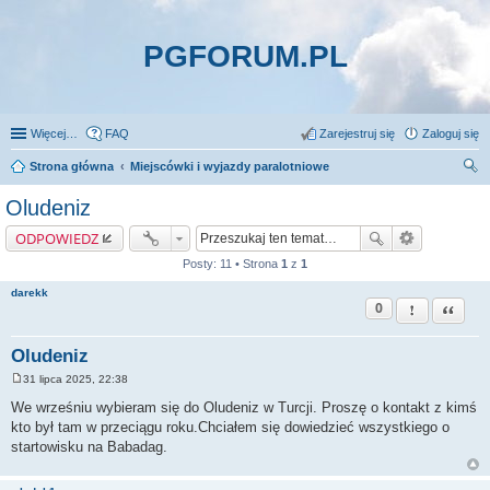
PGFORUM.PL
Więcej…
FAQ
Zarejestruj się
Zaloguj się
Strona główna
Miejscówki i wyjazdy paralotniowe
zu
Oludeniz
kaj
ODPOWIEDZ
Posty: 11 • Strona
1
z
1
darekk
0
Zgłoś ten pos
Cytuj
Oludeniz
31 lipca 2025, 22:38
P
o
We wrześniu wybieram się do Oludeniz w Turcji. Proszę o kontakt z kimś
s
kto był tam w przeciągu roku.Chciałem się dowiedzieć wszystkiego o
t
startowisku na Babadag.