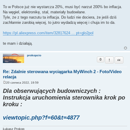
t
To w Polsce już nie wystarcza 20%, musi być narzut 200% bo inflacja.
Na węgiel, elektronikę, stal, materiały budowlane.
Tyle, że z tego narzutu ta inflacja. Do ludzi nie dociera, że jeśli dziś
zachłannie zarobią więcej, to jutro wydadzą więcej i chuja im to da.
https://pl.aliexpress.com/item/32817624 ... pt=glo2pol
te mam i działają.
prokopcio
0
Zgłoś ten pos
Cytuj
Re: Zdalnie sterowana wyciągarka MyWinch 2 - Foto/Video
relacja
20 czerwca 2022, 19:59
P
o
Dla obserwujących budowniczych :
s
t
Instrukcja uruchomienia sterownika krok po
kroku :
viewtopic.php?f=60&t=4877
Łukasz Prokop