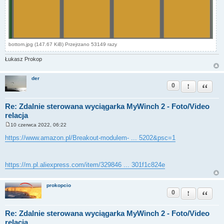
bottom.jpg (147.67 KiB) Przejrzano 53149 razy
Łukasz Prokop
der
0
Zgłoś ten pos
Cytuj
Re: Zdalnie sterowana wyciągarka MyWinch 2 - Foto/Video
relacja
10 czerwca 2022, 06:22
P
o
https://www.amazon.pl/Breakout-modulem- ... 5202&psc=1
s
t
https://m.pl.aliexpress.com/item/329846 ... 301f1c824e
prokopcio
0
Zgłoś ten pos
Cytuj
Re: Zdalnie sterowana wyciągarka MyWinch 2 - Foto/Video
relacja