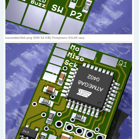
transmitter3bb.png (596.54 KiB) Przejrzano 53149 razy