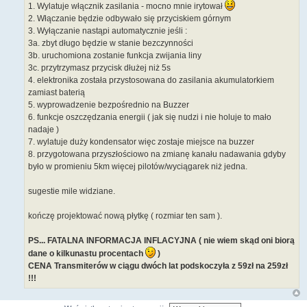
1. Wylatuje włącznik zasilania - mocno mnie irytował
2. Włączanie będzie odbywało się przyciskiem górnym
3. Wyłączanie nastąpi automatycznie jeśli :
3a. zbyt długo będzie w stanie bezczynności
3b. uruchomiona zostanie funkcja zwijania liny
3c. przytrzymasz przycisk dłużej niż 5s
4. elektronika została przystosowana do zasilania akumulatorkiem
zamiast baterią
5. wyprowadzenie bezpośrednio na Buzzer
6. funkcje oszczędzania energii ( jak się nudzi i nie holuje to mało
nadaje )
7. wylatuje duży kondensator więc zostaje miejsce na buzzer
8. przygotowana przyszłościowo na zmianę kanału nadawania gdyby
było w promieniu 5km więcej pilotów/wyciągarek niż jedna.
sugestie mile widziane.
kończę projektować nową płytkę ( rozmiar ten sam ).
PS... FATALNA INFORMACJA INFLACYJNA ( nie wiem skąd oni biorą
dane o kilkunastu procentach
)
CENA Transmiterów w ciągu dwóch lat podskoczyła z 59zł na 259zł
!!!