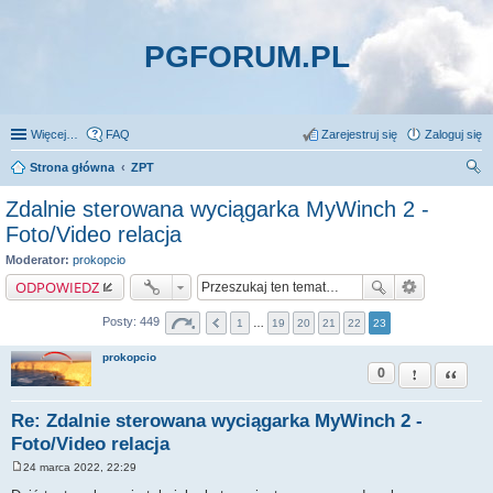
PGFORUM.PL
Więcej…
FAQ
Zarejestruj się
Zaloguj się
Strona główna
ZPT
zu
Zdalnie sterowana wyciągarka MyWinch 2 -
kaj
Foto/Video relacja
Moderator:
prokopcio
ODPOWIEDZ
Posty: 449
1
…
19
20
21
22
23
prokopcio
0
Zgłoś ten pos
Cytuj
Re: Zdalnie sterowana wyciągarka MyWinch 2 -
Foto/Video relacja
24 marca 2022, 22:29
P
o