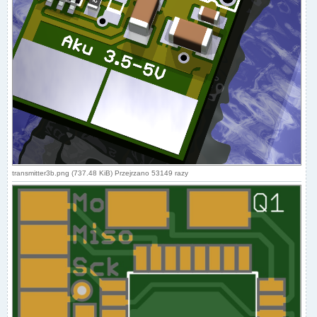
transmitter3b.png (737.48 KiB) Przejrzano 53149 razy