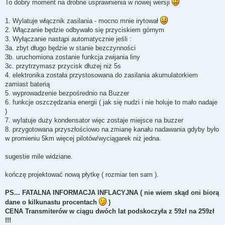
To dobry moment na drobne usprawnienia w nowej wersji
1. Wylatuje włącznik zasilania - mocno mnie irytował
2. Włączanie będzie odbywało się przyciskiem górnym
3. Wyłączanie nastąpi automatycznie jeśli :
3a. zbyt długo będzie w stanie bezczynności
3b. uruchomiona zostanie funkcja zwijania liny
3c. przytrzymasz przycisk dłużej niż 5s
4. elektronika została przystosowana do zasilania akumulatorkiem
zamiast baterią
5. wyprowadzenie bezpośrednio na Buzzer
6. funkcje oszczędzania energii ( jak się nudzi i nie holuje to mało nadaje
)
7. wylatuje duży kondensator więc zostaje miejsce na buzzer
8. przygotowana przyszłościowo na zmianę kanału nadawania gdyby było
w promieniu 5km więcej pilotów/wyciągarek niż jedna.
sugestie mile widziane.
kończę projektować nową płytkę ( rozmiar ten sam ).
PS... FATALNA INFORMACJA INFLACYJNA ( nie wiem skąd oni biorą
dane o kilkunastu procentach
)
CENA Transmiterów w ciągu dwóch lat podskoczyła z 59zł na 259zł
!!!