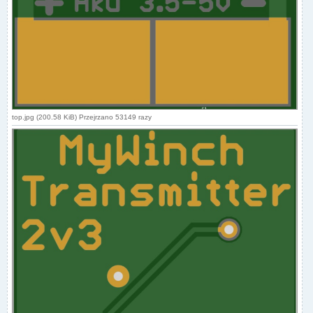
top.jpg (200.58 KiB) Przejrzano 53149 razy