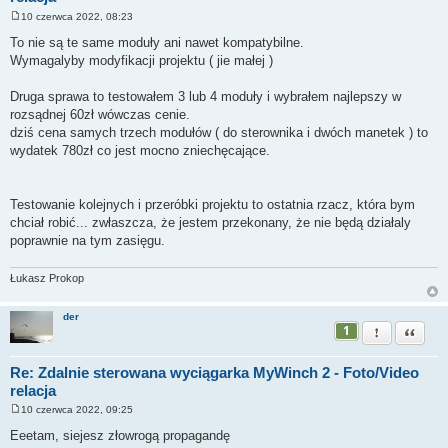
10 czerwca 2022, 08:23
P
o
To nie są te same moduły ani nawet kompatybilne.
s
Wymagalyby modyfikacji projektu ( jie małej )
t
Druga sprawa to testowałem 3 lub 4 moduły i wybrałem najlepszy w
rozsądnej 60zł wówczas cenie.
dziś cena samych trzech modułów ( do sterownika i dwóch manetek ) to
wydatek 780zł co jest mocno zniechęcające.
Testowanie kolejnych i przeróbki projektu to ostatnia rzacz, która bym
chciał robić... zwłaszcza, że jestem przekonany, że nie będą działaly
poprawnie na tym zasięgu.
Łukasz Prokop
der
1
Zgłoś ten pos
Cytuj
Re: Zdalnie sterowana wyciągarka MyWinch 2 - Foto/Video
relacja
10 czerwca 2022, 09:25
P
o
Eeetam, siejesz złowrogą propagandę
s