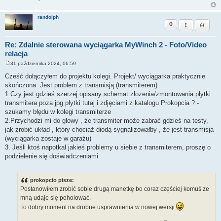
randolph
0
Zgłoś ten pos
Cytuj
Re: Zdalnie sterowana wyciągarka MyWinch 2 - Foto/Video
relacja
31 października 2024, 06:59
P
o
Cześć dołączyłem do projektu kolegi. Projekt/ wyciągarka praktycznie
s
skończona. Jest problem z transmisją (transmiterem).
t
1.Czy jest gdzieś szerzej opisany schemat złożenia/zmontowania płytki
transmitera poza jpg płytki tutaj i zdjęciami z katalogu Prokopcia ? -
szukamy błędu w kolegi transmiterze
2.Przychodzi mi do głowy , że transmiter może zabrać gdzieś na testy,
jak zrobić układ , który chociaż diodą sygnalizowałby , że jest transmisja
(wyciągarka zostaje w garażu)
3. Jeśli ktoś napotkał jakieś problemy u siebie z transmiterem, proszę o
podzielenie się doświadczeniami
prokopcio pisze:
Postanowiłem zrobić sobie drugą manetkę bo coraz częściej komuś ze
mną udaje się poholować.
To dobry moment na drobne usprawnienia w nowej wersji