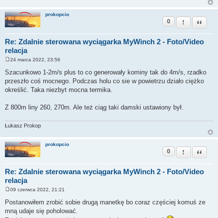
prokopcio
0
Zgłoś ten pos
Cytuj
Re: Zdalnie sterowana wyciągarka MyWinch 2 - Foto/Video
relacja
24 marca 2022, 23:56
P
o
Szacunkowo 1-2m/s plus to co generowały kominy tak do 4m/s, rzadko
s
przeszło coś mocnego. Podczas holu co sie w powietrzu działo ciężko
t
określić. Taka niezbyt mocna termika.
Z 800m liny 260, 270m. Ale też ciąg taki damski ustawiony był.
Łukasz Prokop
prokopcio
0
Zgłoś ten pos
Cytuj
Re: Zdalnie sterowana wyciągarka MyWinch 2 - Foto/Video
relacja
09 czerwca 2022, 21:21
P
o
Postanowiłem zrobić sobie drugą manetkę bo coraz częściej komuś ze
s
mną udaje się poholować.
t