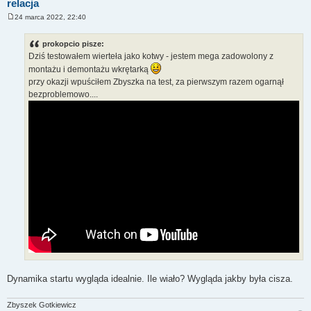
relacja
24 marca 2022, 22:40
P
o
s
prokopcio pisze:
t
Dziś testowałem wierteła jako kotwy - jestem mega zadowolony z
montażu i demontażu wkrętarką
przy okazji wpuściłem Zbyszka na test, za pierwszym razem ogarnął
bezproblemowo....
Dynamika startu wygląda idealnie. Ile wiało? Wygląda jakby była cisza.
Zbyszek Gotkiewicz