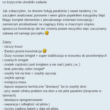
co krytycznie utrudniło zadanie.
Jak zobaczyłem, że dronem holują paralotnie ( nawet tandemy ) to
zacząłem analizować ponownie i wiem gdzie popełniłem karygodny błąd.
Mając komplet elementów z plecakowego zmieniam koncepcję i
zamierzam przebudować na ciągnący który w znacznym stopniu
upraszcza konstrukcje ale też zmienia prawie wszystko więc zaczynamy
zabawę od samego początku
Zalety :
- niższy koszt
- Bardzo prosta konstrukcja
- Duży rozstaw śmigieł = super stabilizacja w stosunku do przesłoniętych
i zwartych śmigieł
- środek ciężkości pod śmigłami a nie nad ( patrz j.w. )
- brak potrzeby osłon śmigieł*
- zwykły hol na linie = zwykły wyczep
- zwykła uprząż
- mniejsza masa
- lepsze wsparcie techniczne "droniarzy" bo to zwykły dron
- przy awarii silnika problem ma dron a nie pilot paralotni (skręcenie w
taśmach)
- łatwiejsze oprogramowanie
- separacja ( odległość od pilota )
- ryzyko zapłonu baterii z dala od pilota