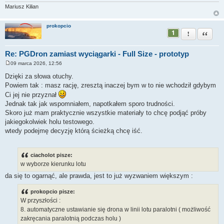
Mariusz Kilian
prokopcio
1
Zgłoś ten pos
Cytuj
Re: PGDron zamiast wyciągarki - Full Size - prototyp
09 marca 2026, 12:56
P
o
Dzięki za słowa otuchy.
s
Powiem tak : masz rację, zresztą inaczej bym w to nie wchodził gdybym
t
Ci jej nie przyznał
Jednak tak jak wspomniałem, napotkałem sporo trudności.
Skoro już mam praktycznie wszystkie materiały to chcę podjąć próby
jakiegokolwiek holu testowego.
wtedy podejmę decyzję którą ścieżką chcę iść.
ciacholot pisze:
w wyborze kierunku lotu
da się to ogarnąć, ale prawda, jest to już wyzwaniem większym :
prokopcio pisze:
W przyszłości :
8. automatyczne ustawianie się drona w linii lotu paralotni ( możliwość
zakręcania paralotnią podczas holu )