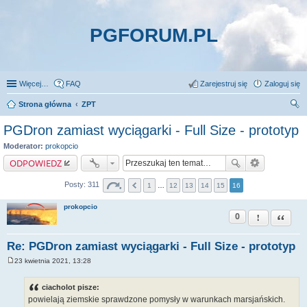
PGFORUM.PL
Więcej…
FAQ
Zarejestruj się
Zaloguj się
Strona główna
ZPT
zu
PGDron zamiast wyciągarki - Full Size - prototyp
kaj
Moderator:
prokopcio
ODPOWIEDZ
Posty: 311
1
…
12
13
14
15
16
prokopcio
0
Zgłoś ten pos
Cytuj
Re: PGDron zamiast wyciągarki - Full Size - prototyp
23 kwietnia 2021, 13:28
P
o
s
ciacholot pisze:
t
powielają ziemskie sprawdzone pomysły w warunkach marsjańskich.