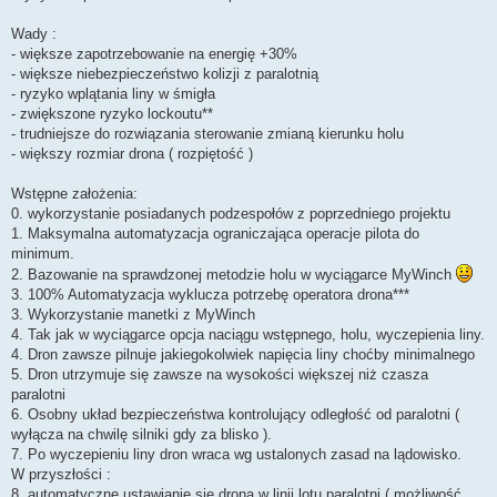
Wady :
- większe zapotrzebowanie na energię +30%
- większe niebezpieczeństwo kolizji z paralotnią
- ryzyko wplątania liny w śmigła
- zwiększone ryzyko lockoutu**
- trudniejsze do rozwiązania sterowanie zmianą kierunku holu
- większy rozmiar drona ( rozpiętość )
Wstępne założenia:
0. wykorzystanie posiadanych podzespołów z poprzedniego projektu
1. Maksymalna automatyzacja ograniczająca operacje pilota do
minimum.
2. Bazowanie na sprawdzonej metodzie holu w wyciągarce MyWinch
3. 100% Automatyzacja wyklucza potrzebę operatora drona***
3. Wykorzystanie manetki z MyWinch
4. Tak jak w wyciągarce opcja naciągu wstępnego, holu, wyczepienia liny.
4. Dron zawsze pilnuje jakiegokolwiek napięcia liny choćby minimalnego
5. Dron utrzymuje się zawsze na wysokości większej niż czasza
paralotni
6. Osobny układ bezpieczeństwa kontrolujący odległość od paralotni (
wyłącza na chwilę silniki gdy za blisko ).
7. Po wyczepieniu liny dron wraca wg ustalonych zasad na lądowisko.
W przyszłości :
8. automatyczne ustawianie się drona w linii lotu paralotni ( możliwość