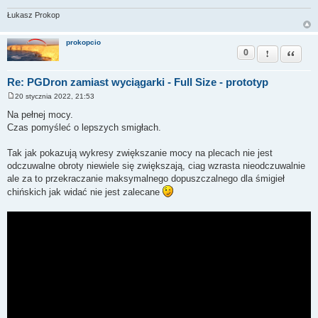
Łukasz Prokop
prokopcio
0
Zgłoś ten pos
Cytuj
Re: PGDron zamiast wyciągarki - Full Size - prototyp
20 stycznia 2022, 21:53
P
o
Na pełnej mocy.
s
Czas pomyśleć o lepszych smigłach.
t
Tak jak pokazują wykresy zwiększanie mocy na plecach nie jest
odczuwalne obroty niewiele się zwiększają, ciag wzrasta nieodczuwalnie
ale za to przekraczanie maksymalnego dopuszczalnego dla śmigieł
chińskich jak widać nie jest zalecane