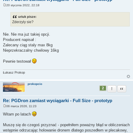
20 stycznia 2022, 22:18
P
o
s
uriuk pisze:
t
Zderzyly sie?
Nie. Nie ma już takiej opcji.
Producent napisał :
Zalecany ciąg staly max 8kg
Nieprzekraczalny chwilowy 16kg
Pewnie testował
Łukasz Prokop
prokopcio
2
Zgłoś ten pos
Cytuj
Re: PGDron zamiast wyciągarki - Full Size - prototyp
06 marca 2026, 11:23
P
o
Witam po latach
s
t
Muszę się do czegoś przyznać - popełniłem poważny błąd w obliczeniach
wstępnie odrzucając holowanie dronem dlatego poszedłem w plecakowy,