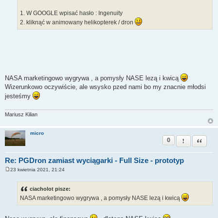
1. W GOOGLE wpisać hasło : Ingenuity
2. kliknąć w animowany helikopterek / dron
NASA marketingowo wygrywa , a pomysły NASE lezą i kwicą
Wizerunkowo oczywiście, ale wsysko pzed nami bo my znacnie młodsi
jesteśmy
Mariusz Kilian
micro
0
Zgłoś ten pos
Cytuj
Re: PGDron zamiast wyciągarki - Full Size - prototyp
23 kwietnia 2021, 21:24
P
o
s
ciacholot pisze:
t
NASA marketingowo wygrywa , a pomysły NASE lezą i kwicą