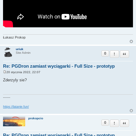
Łukasz Prokop
uriuk
0
Zgłoś ten pos
Cytuj
Site Admin
Re: PGDron zamiast wyciągarki - Full Size - prototyp
20 stycznia 2022, 22:07
P
o
Zderzyly sie?
s
t
------
https://latanie.fun/
prokopcio
0
Zgłoś ten pos
Cytuj
Re: PGDron zamiast wyciągarki - Full Size - prototyp