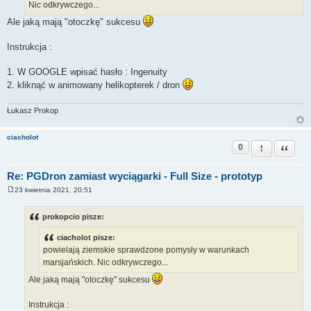
Nic odkrywczego...
Ale jaką mają "otoczkę" sukcesu
Instrukcja :
1. W GOOGLE wpisać hasło : Ingenuity
2. kliknąć w animowany helikopterek / dron
Łukasz Prokop
ciacholot
0
Zgłoś ten pos
Cytuj
Re: PGDron zamiast wyciągarki - Full Size - prototyp
23 kwietnia 2021, 20:51
P
o
s
prokopcio pisze:
t
ciacholot pisze:
powielają ziemskie sprawdzone pomysły w warunkach
marsjańskich. Nic odkrywczego...
Ale jaką mają "otoczkę" sukcesu
Instrukcja :