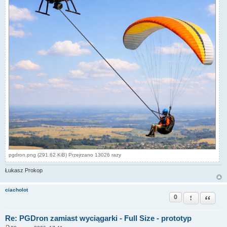
pgdron.png (291.62 KiB) Przejrzano 13026 razy
Łukasz Prokop
ciacholot
0
Zgłoś ten pos
Cytuj
Re: PGDron zamiast wyciągarki - Full Size - prototyp