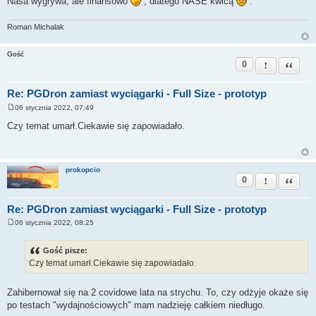
Nasa wygrywa, ale finansowo
, dlatego NASE kwicą
.
Roman Michalak
Gość
0
Zgłoś ten pos
Cytuj
Re: PGDron zamiast wyciągarki - Full Size - prototyp
06 stycznia 2022, 07:49
P
o
Czy temat umarł.Ciekawie się zapowiadało.
s
t
prokopcio
0
Zgłoś ten pos
Cytuj
Re: PGDron zamiast wyciągarki - Full Size - prototyp
06 stycznia 2022, 08:25
P
o
s
Gość pisze:
t
Czy temat umarł.Ciekawie się zapowiadało.
Zahibernował się na 2 covidowe lata na strychu. To, czy odżyje okaże się
po testach "wydajnościowych" mam nadzieję całkiem niedługo.