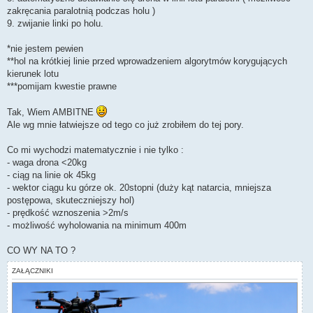
zakręcania paralotnią podczas holu )
9. zwijanie linki po holu.
*nie jestem pewien
**hol na krótkiej linie przed wprowadzeniem algorytmów korygujących
kierunek lotu
***pomijam kwestie prawne
Tak, Wiem AMBITNE
Ale wg mnie łatwiejsze od tego co już zrobiłem do tej pory.
Co mi wychodzi matematycznie i nie tylko :
- waga drona <20kg
- ciąg na linie ok 45kg
- wektor ciągu ku górze ok. 20stopni (duży kąt natarcia, mniejsza
postępowa, skuteczniejszy hol)
- prędkość wznoszenia >2m/s
- możliwość wyholowania na minimum 400m
CO WY NA TO ?
ZAŁĄCZNIKI