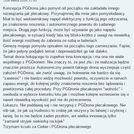
08 marca 2026, 17:41
P
o
Koncepcja PGDrona jako pomysł od początku nie zakładała innego
s
rozwiązania jak plecakowy. Przynajmniej dla mnie jako pomysłodawcy.
t
Miał to być wielowirnikowy napęd elektryczny z funkcją jego odrzucenia,
po znalezieniu noszenia, i autonomicznego powrotu do zadanego
miejsca. Drugą jego funkcją, może być używanie go jako napędu
plecakowego, w sytuacji kiedy lata się blisko-krótko z uwagi na niewielką
ilość energii możliwej do zabrania ze sobą w bateriach.
Genezę mojego pomysłu opisałem na początku tego zamieszania. Fajnie,
że jako jedyny podjąłeś temat i doprowadziłeś go tak daleko.
Temat drona holującego to zupełnie inna koncepcja i ma ona nie wiele
wspólnego z PGDronem. Nie znaczy to, że jest zła i że realizacja będzie
znacznie prostsza. Autonomiczny powrót takiego drona wyczerpuje część
założeń PGDrona, ale zwróć uwagę, że holowanie nie bardzo da się
"zawiesić" i nie bardzo widzę możliwość powrotu, oczywiście w ramach
zapasu energii, do kolejnej próby znalezienia noszenia bez lądowania i
powtórzenia całej procedury. Przy PGDronie plecakowym "wolność" i
swoboda w wyborze kierunku lotu jak i możliwe kolejne wzniesienie się o
nawet niewielką wysokość jest nie do przecenienia.
Łukaszu. Nie poddawaj się i nie rezygnuj z PGDrona plecakowego. Nie
rób tak, że jak są trudności to zrobię jak wszyscy bo łatwiej i szybciej i
taniej, bo to nie będzie żaden przełom, ani wielka innowacja tylko
"zamienił stryjek siekierkę na kijek"
Trzymam kciuki za Ciebie i PGDrona plecakowego.