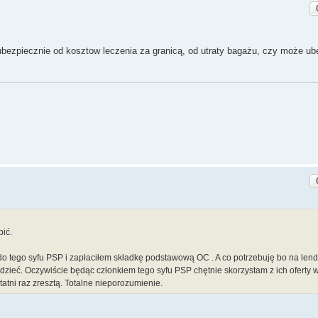
 ubezpiecznie od kosztow leczenia za granicą, od utraty bagażu, czy może ub
pić.
ię do tego syfu PSP i zapłaciłem składkę podstawową OC . A co potrzebuję bo na len
zieć. Oczywiście będąc członkiem tego syfu PSP chętnie skorzystam z ich oferty 
atni raz zresztą. Totalne nieporozumienie.