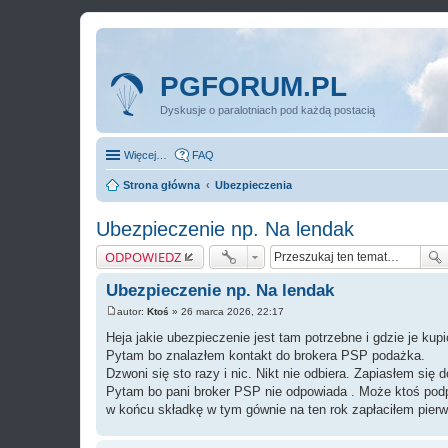
PGFORUM.PL
Dyskusje o paralotniach pod każdą postacią
Więcej…
FAQ
Strona główna
Ubezpieczenia
Ubezpieczenie np. Na lendak
ODPOWIEDZ
Ubezpieczenie np. Na lendak
autor:
Ktoś
»
26 marca 2026, 22:17
P
o
Heja jakie ubezpieczenie jest tam potrzebne i gdzie je kupi
s
Pytam bo znalazłem kontakt do brokera PSP podażka.
t
Dzwoni się sto razy i nic. Nikt nie odbiera. Zapiasłem się
Pytam bo pani broker PSP nie odpowiada . Może ktoś podp
w końcu składkę w tym gównie na ten rok zapłaciłem pierws