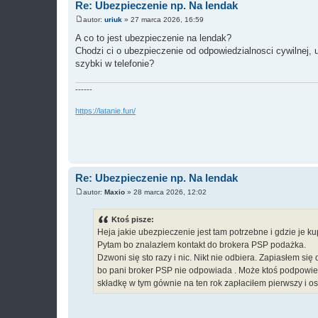
Re: Ubezpieczenie np. Na lendak
autor:
uriuk
»
27 marca 2026, 16:59
P
o
A co to jest ubezpieczenie na lendak?
s
Chodzi ci o ubezpieczenie od odpowiedzialnosci cywilnej,
t
szybki w telefonie?
------
https://latanie.fun/
Re: Ubezpieczenie np. Na lendak
autor:
Maxio
»
28 marca 2026, 12:02
P
o
s
Ktoś pisze:
t
Heja jakie ubezpieczenie jest tam potrzebne i gdzie je ku
Pytam bo znalazłem kontakt do brokera PSP podażka.
Dzwoni się sto razy i nic. Nikt nie odbiera. Zapiasłem s
bo pani broker PSP nie odpowiada . Może ktoś podpowied
składkę w tym gównie na ten rok zapłaciłem pierwszy i ost