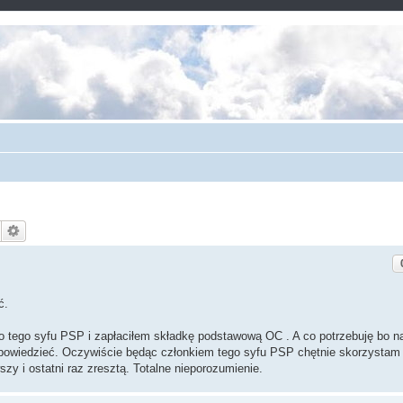
ć.
 do tego syfu PSP i zapłaciłem składkę podstawową OC . A co potrzebuję bo na
owiedzieć. Oczywiście będąc członkiem tego syfu PSP chętnie skorzystam z
zy i ostatni raz zresztą. Totalne nieporozumienie.