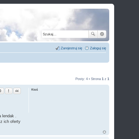
Zarejestruj się
Zaloguj się
Posty: 4 • Strona
1
z
1
Zgłoś ten post
Cytuj
Ktoś
0
 lendak .
 ich oferty