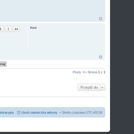
Zgłoś ten post
Cytuj
Ktoś
0
Posty: 4 • Strona
1
z
1
Przejdź do
istracyjny
Usuń ciasteczka witryny
Strefa czasowa
UTC+02:00