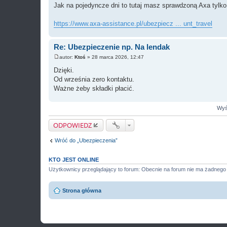
Jak na pojedyncze dni to tutaj masz sprawdzoną Axa tylk
https://www.axa-assistance.pl/ubezpiecz ... unt_travel
Re: Ubezpieczenie np. Na lendak
autor:
Ktoś
»
28 marca 2026, 12:47
P
o
Dzięki.
s
Od września zero kontaktu.
t
Ważne żeby składki płacić.
Wyśw
ODPOWIEDZ
Wróć do „Ubezpieczenia”
KTO JEST ONLINE
Użytkownicy przeglądający to forum: Obecnie na forum nie ma żadnego
Strona główna