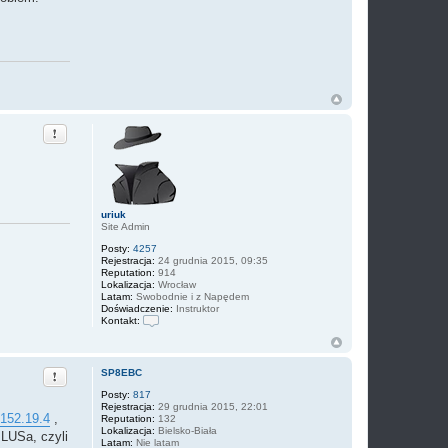
a
k
t
u
j
s
i
ę
z
S
P
Zgłoś ten post
8
E
B
C
uriuk
Site Admin
Posty:
4257
Rejestracja:
24 grudnia 2015, 09:35
Reputation:
914
Lokalizacja:
Wrocław
Latam:
Swobodnie i z Napędem
Doświadczenie:
Instruktor
Kontakt:
S
k
o
n
Zgłoś ten post
SP8EBC
t
a
Posty:
817
k
Rejestracja:
29 grudnia 2015, 22:01
.152.19.4
,
t
Reputation:
132
u
Lokalizacja:
Bielsko-Biała
PLUSa, czyli
j
Latam:
Nie latam