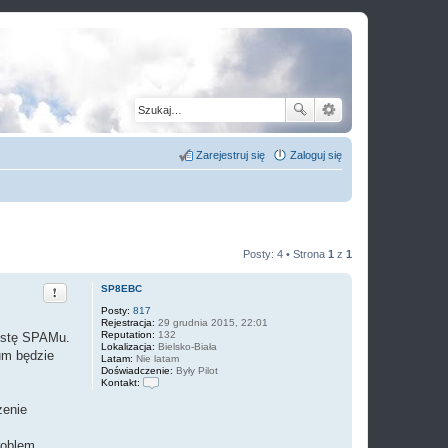
Zarejestruj się
Zaloguj się
Posty: 4 • Strona
1
z
1
Zgłoś ten post
SP8EBC
Posty:
817
Rejestracja:
29 grudnia 2015, 22:01
Reputation:
132
listę SPAMu.
Lokalizacja:
Bielsko-Biała
rum będzie
Latam:
Nie latam
Doświadczenie:
Były Pilot
Kontakt:
S
k
zenie
o
n
t
roblem.