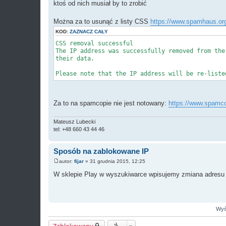
ktoś od nich musiał by to zrobić
Można za to usunąć z listy CSS
https://www.spamhaus.or
KOD:
ZAZNACZ CAŁY
CSS removal successful
The IP address was successfully removed from the
their data.
Please note that the IP address will be re-liste
Za to na spamcopie nie jest notowany:
https://www.spamco
Mateusz Lubecki
tel: +48 660 43 44 46
Sposób na zablokowane IP
autor:
fijar
»
31 grudnia 2015, 12:25
P
o
W sklepie Play w wyszukiwarce wpisujemy zmiana adresu IP 
s
t
Wyśw