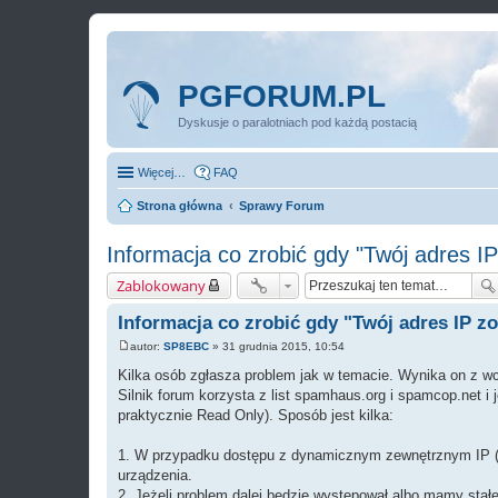
PGFORUM.PL
Dyskusje o paralotniach pod każdą postacią
Więcej…
FAQ
Strona główna
Sprawy Forum
Informacja co zrobić gdy "Twój adres I
Zablokowany
Informacja co zrobić gdy "Twój adres IP z
autor:
SP8EBC
»
31 grudnia 2015, 10:54
P
o
Kilka osób zgłasza problem jak w temacie. Wynika on z wc
s
Silnik forum korzysta z list spamhaus.org i spamcop.net i
t
praktycznie Read Only). Sposób jest kilka:
1. W przypadku dostępu z dynamicznym zewnętrznym IP (n
urządzenia.
2. Jeżeli problem dalej będzie występował albo mamy stałe