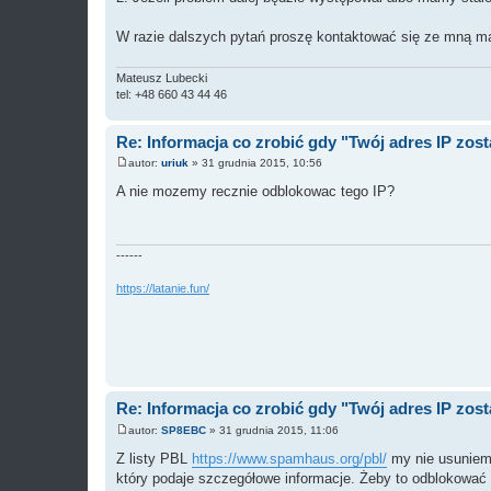
W razie dalszych pytań proszę kontaktować się ze mną mai
Mateusz Lubecki
tel: +48 660 43 44 46
Re: Informacja co zrobić gdy "Twój adres IP zos
autor:
uriuk
»
31 grudnia 2015, 10:56
P
o
A nie mozemy recznie odblokowac tego IP?
s
t
------
https://latanie.fun/
Re: Informacja co zrobić gdy "Twój adres IP zos
autor:
SP8EBC
»
31 grudnia 2015, 11:06
P
o
Z listy PBL
https://www.spamhaus.org/pbl/
my nie usuniemy
s
który podaje szczegółowe informacje. Żeby to odblokować t
t