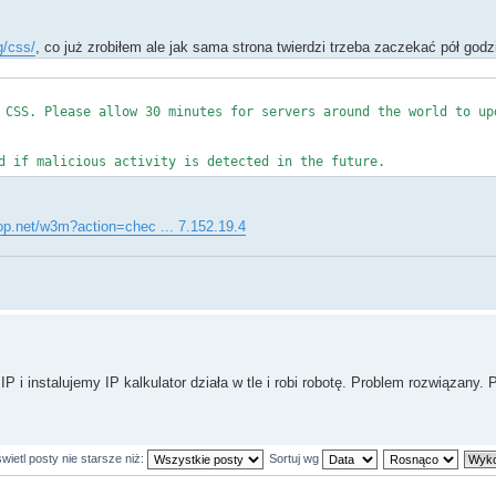
g/css/
, co już zrobiłem ale jak sama strona twierdzi trzeba zaczekać pół godz
 CSS. Please allow 30 minutes for servers around the world to up
d if malicious activity is detected in the future.
p.net/w3m?action=chec ... 7.152.19.4
i instalujemy IP kalkulator działa w tle i robi robotę. Problem rozwiązany.
ietl posty nie starsze niż:
Sortuj wg