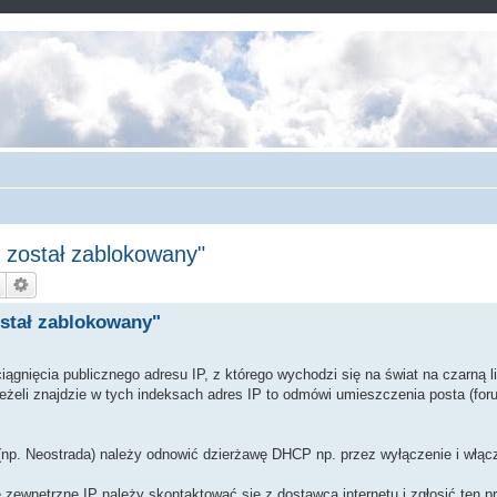
P został zablokowany"
ostał zablokowany"
iągnięcia publicznego adresu IP, z którego wychodzi się na świat na czarną 
 jeżeli znajdzie w tych indeksach adres IP to odmówi umieszczenia posta (fo
p. Neostrada) należy odnowić dzierżawę DHCP np. przez wyłączenie i włąc
 zewnętrzne IP należy skontaktować się z dostawcą internetu i zgłosić ten p