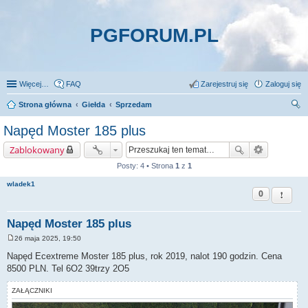
PGFORUM.PL
Więcej…
FAQ
Zarejestruj się
Zaloguj się
Strona główna
Giełda
Sprzedam
zu
Napęd Moster 185 plus
kaj
Zablokowany
Posty: 4 • Strona
1
z
1
wladek1
0
Zgłoś t
Napęd Moster 185 plus
26 maja 2025, 19:50
P
o
Napęd Ecextreme Moster 185 plus, rok 2019, nalot 190 godzin. Cena
s
8500 PLN. Tel 6O2 39trzy 2O5
t
ZAŁĄCZNIKI