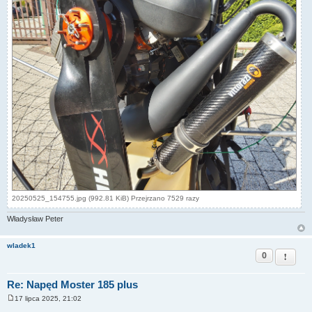
20250525_154755.jpg (992.81 KiB) Przejrzano 7529 razy
Władysław Peter
wladek1
0
Zgłoś t
Re: Napęd Moster 185 plus
17 lipca 2025, 21:02
P