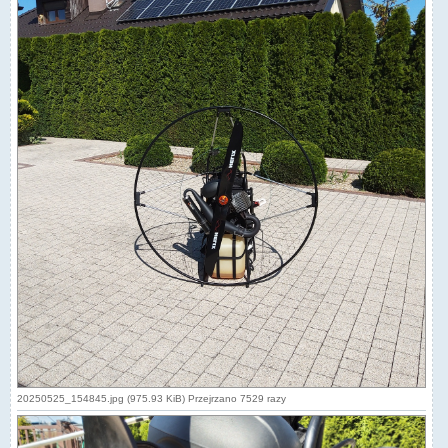
20250525_154845.jpg (975.93 KiB) Przejrzano 7529 razy