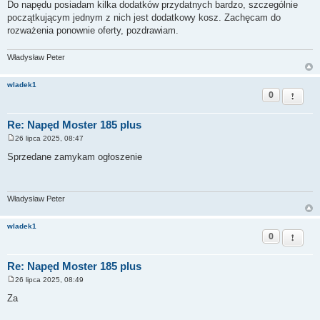
o
Do napędu posiadam kilka dodatków przydatnych bardzo, szczególnie
s
początkującym jednym z nich jest dodatkowy kosz. Zachęcam do
t
rozważenia ponownie oferty, pozdrawiam.
Władysław Peter
wladek1
0
Zgłoś t
Re: Napęd Moster 185 plus
26 lipca 2025, 08:47
P
o
Sprzedane zamykam ogłoszenie
s
t
Władysław Peter
wladek1
0
Zgłoś t
Re: Napęd Moster 185 plus
26 lipca 2025, 08:49
P
o
Za
s
t